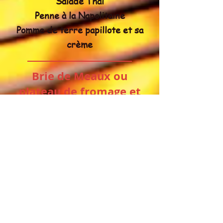
Salade Thaï
Penne à la Napolitaine
Pomme de terre papillote et sa
crème
Brie de Meaux ou
plateau de fromage et
sa salade verte
Condiments et pain
Boissons softs
**
Ce menu est composé par personne
de:
- environ 450gr de viande