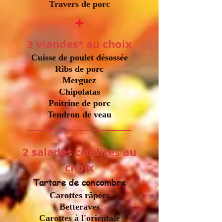
Travers de porc
+
3 viandes
au choix
*
Cuisse de poulet désossée
Ribs de porc
Merguez
Chipolatas
Poitrine de porc​
Tendron de veau
2 salades crudités au
choix
Tartare de concombre
Carottes râpées
Betteraves
Carottes à l'orientale