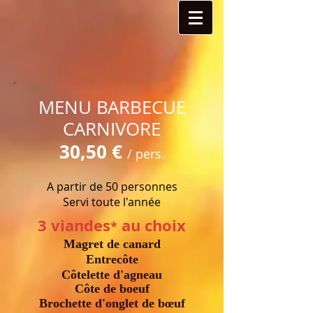
MENU BARBECUE
CARNIVORE​​​​​​​​​​
30,50 €
/ pers.
A partir de 50 personnes
Servi toute l'année
3 viandes
au choix
*
Magret de canard
Entrecôte
Côtelette d'agneau
Côte de boeuf
Brochette d'onglet de
bœuf