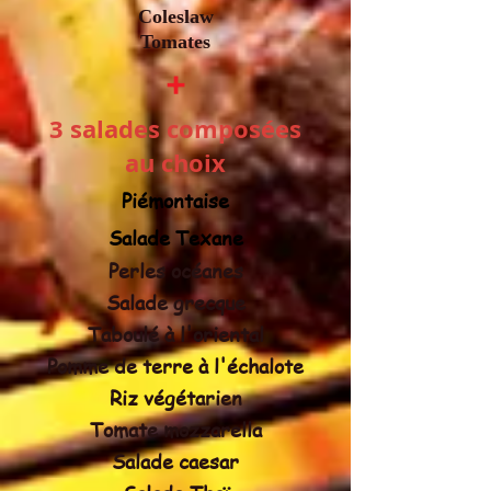
Coleslaw
Tomates
+
3 salades composées
au choix
Piémontaise
Salade Texane
Perles océanes
Salade grecque
Taboulé à l'oriental
Pomme de terre à l'échalote
Riz végétarien
Tomate
mozzarella
Salade caesar